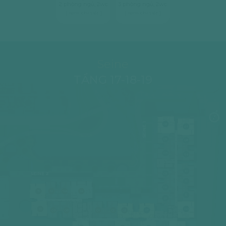
2 phòng ngủ, 2wc
3 phòng ngủ, 2wc
[ xem chi tiết ]
[ xem chi tiết ]
Seine
TẦNG 17-18-19
SEINE 1
06
07
05
08
04
09
10
SEINE 2
03
11
02
11
12
12A
14
12
01
10
12A
09
08
01
02
03
17