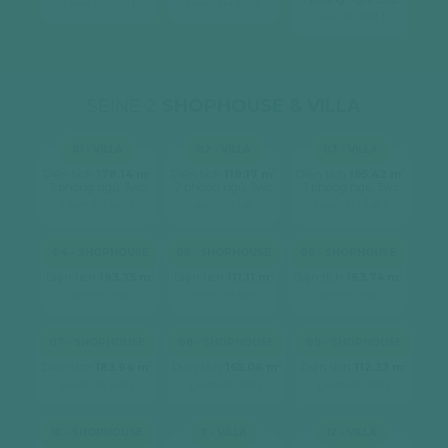
[ xem chi tiết ]
[ xem chi tiết ]
[ xem chi tiết ]
SEINE 2
SHOPHOUSE & VILLA
01 - VILLA
02 - VILLA
03 - VILLA
2
2
2
Diện tích
178.14 m
Diện tích
119.17 m
Diện tích
195.42 m
3 phòng ngủ, 3wc
2 phòng ngủ, 3wc
3 phòng ngủ, 3wc
[ xem chi tiết ]
[ xem chi tiết ]
[ xem chi tiết ]
04 - SHOPHOUSE
05 - SHOPHOUSE
06 - SHOPHOUSE
2
2
2
Diện tích
193.75 m
Diện tích
111.11 m
Diện tích
163.74 m
[ xem chi tiết ]
[ xem chi tiết ]
[ xem chi tiết ]
07 - SHOPHOUSE
08 - SHOPHOUSE
09 - SHOPHOUSE
2
2
2
Diện tích
183.94 m
Diện tích
165.06 m
Diện tích
112.33 m
[ xem chi tiết ]
[ xem chi tiết ]
[ xem chi tiết ]
10 - SHOPHOUSE
11 - VILLA
12 - VILLA