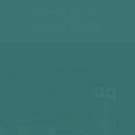
12A
14
2
2
Căn hộ
59.00 m
Căn hộ
113.42 m
2 phòng ngủ, 2wc
3 phòng ngủ, 2wc
[ xem chi tiết ]
[ xem chi tiết ]
Seine
TẦNG 04-16
SEINE 1
06
07
05
08
04
09
10
SEINE 2
03
11
02
11
12
12A
14
12