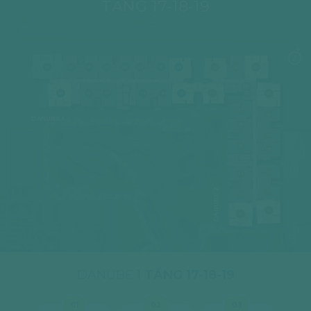
TẦNG 17-18-19
04
05
06
07
08
09
10
11
02
03
04
03
02
01
14
12A
12
01
05
17
06
DANUBE 1
16
07
15
08
09
14
DANUBE 2
10
12A
11
12
DANUBE 1
TẦNG 17-18-19
01
02
03