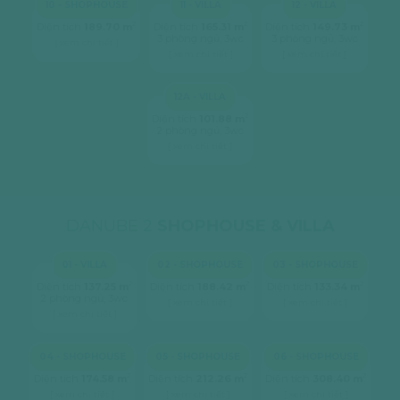
10 - SHOPHOUSE
11 - VILLA
12 - VILLA
2
2
2
Diện tích
189.70 m
Diện tích
165.31 m
Diện tích
149.73 m
3 phòng ngủ, 3wc
3 phòng ngủ, 3wc
[ xem chi tiết ]
[ xem chi tiết ]
[ xem chi tiết ]
12A - VILLA
2
Diện tích
101.88 m
2 phòng ngủ, 3wc
[ xem chi tiết ]
DANUBE 2
SHOPHOUSE & VILLA
01 - VILLA
02 - SHOPHOUSE
03 - SHOPHOUSE
2
2
2
Diện tích
137.25 m
Diện tích
188.42 m
Diện tích
133.34 m
2 phòng ngủ, 3wc
[ xem chi tiết ]
[ xem chi tiết ]
[ xem chi tiết ]
04 - SHOPHOUSE
05 - SHOPHOUSE
06 - SHOPHOUSE
2
2
2
Diện tích
174.58 m
Diện tích
212.26 m
Diện tích
308.40 m
[ xem chi tiết ]
[ xem chi tiết ]
[ xem chi tiết ]