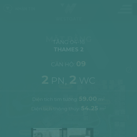
NHẬN TIN
TẦNG 04-16
THAMES 2
09
CĂN HỘ:
MẶT BẰNG
2
2
PN,
WC
TỔNG THỂ
59.00
Diện tích tim tường:
m
2
54.25
Diện tích thông thủy:
m
2
DANUBE 1
DANUBE 2
MEKONG
THAMES 2
THAMES 1
SEINE 2