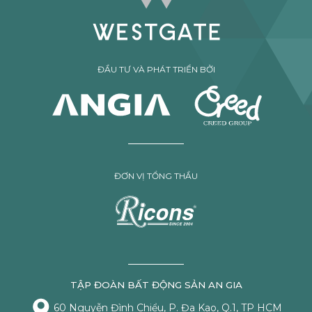
ĐẦU TƯ VÀ PHÁT TRIỂN BỞI
ĐƠN VỊ TỔNG THẦU
TẬP ĐOÀN BẤT ĐỘNG SẢN AN GIA
60 Nguyễn Đình Chiểu, P. Đa Kao, Q.1, TP HCM