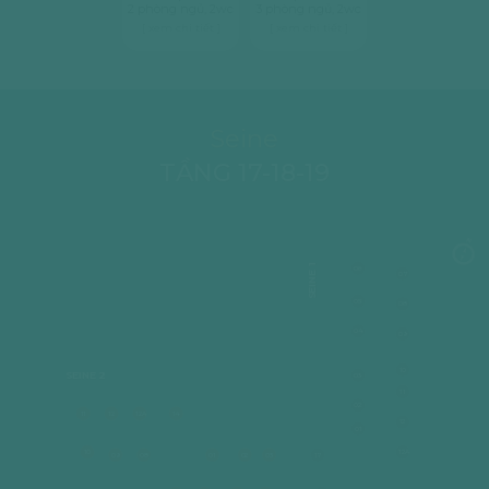
2 phòng ngủ, 2wc
3 phòng ngủ, 2wc
[ xem chi tiết ]
[ xem chi tiết ]
Seine
TẦNG 17-18-19
SEINE 1
06
07
05
08
04
09
10
SEINE 2
03
11
02
11
12
12A
14
12
01
10
12A
09
08
01
02
03
17