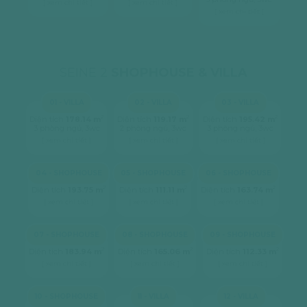
[ xem chi tiết ]
[ xem chi tiết ]
[ xem chi tiết ]
SEINE 2
SHOPHOUSE & VILLA
01 - VILLA
02 - VILLA
03 - VILLA
2
2
2
Diện tích
178.14 m
Diện tích
119.17 m
Diện tích
195.42 m
3 phòng ngủ, 3wc
2 phòng ngủ, 3wc
3 phòng ngủ, 3wc
[ xem chi tiết ]
[ xem chi tiết ]
[ xem chi tiết ]
04 - SHOPHOUSE
05 - SHOPHOUSE
06 - SHOPHOUSE
2
2
2
Diện tích
193.75 m
Diện tích
111.11 m
Diện tích
163.74 m
[ xem chi tiết ]
[ xem chi tiết ]
[ xem chi tiết ]
07 - SHOPHOUSE
08 - SHOPHOUSE
09 - SHOPHOUSE
2
2
2
Diện tích
183.94 m
Diện tích
165.06 m
Diện tích
112.33 m
[ xem chi tiết ]
[ xem chi tiết ]
[ xem chi tiết ]
10 - SHOPHOUSE
11 - VILLA
12 - VILLA