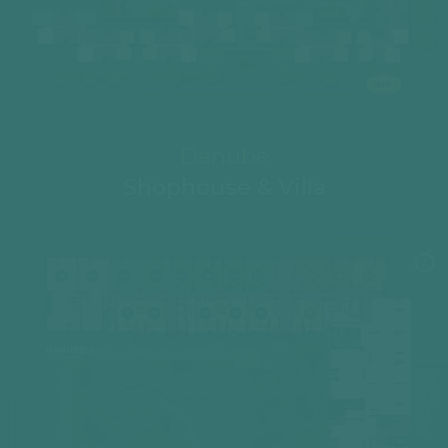
SEINE 1
Danube
Shophouse & Villa
03
04
05
06
07
08
09
10
02
03
04
-
-
-
-
-
-
-
-
-
-
-
Shophouse
Shophouse
Shophouse
Shophouse
Shophouse
Shophouse
Shophouse
Shophouse
Shophouse
Shophouse
Shophouse
02
01
12A
12
11
01
-
-
-
-
-
-
Villa
Villa
Villa
Villa
Villa
Villa
DANUBE 1