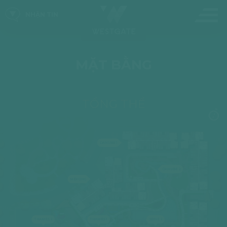
NHẬN TIN
MẶT BẰNG
TỔNG THỂ
DANUBE 1
DANUBE 2
MEKONG
THAMES 2
THAMES 1
SEINE 2