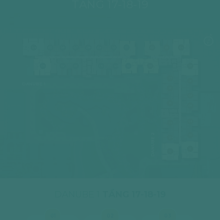
TẦNG 17-18-19
04
05
06
07
08
09
10
11
02
03
04
03
02
01
14
12A
12
01
05
17
06
DANUBE 1
16
07
15
08
09
14
DANUBE 2
10
12A
11
12
DANUBE 1
TẦNG 17-18-19
01
02
03