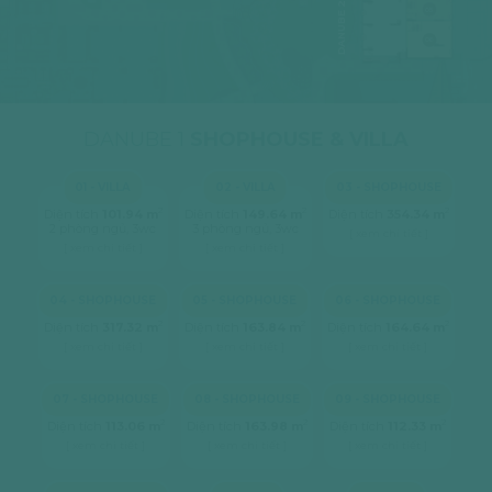
DANUBE 2
05
-
Shophouse
06
-
Shophouse
DANUBE 1
SHOPHOUSE & VILLA
01 - VILLA
02 - VILLA
03 - SHOPHOUSE
2
2
2
Diện tích
101.94 m
Diện tích
149.64 m
Diện tích
354.34 m
2 phòng ngủ, 3wc
3 phòng ngủ, 3wc
[ xem chi tiết ]
[ xem chi tiết ]
[ xem chi tiết ]
04 - SHOPHOUSE
05 - SHOPHOUSE
06 - SHOPHOUSE
2
2
2
Diện tích
317.32 m
Diện tích
163.84 m
Diện tích
164.64 m
[ xem chi tiết ]
[ xem chi tiết ]
[ xem chi tiết ]
07 - SHOPHOUSE
08 - SHOPHOUSE
09 - SHOPHOUSE
2
2
2
Diện tích
113.06 m
Diện tích
163.98 m
Diện tích
112.33 m
[ xem chi tiết ]
[ xem chi tiết ]
[ xem chi tiết ]