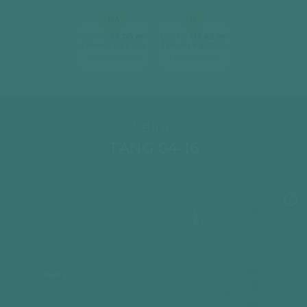
12A
14
2
2
Căn hộ
59.00 m
Căn hộ
113.42 m
2 phòng ngủ, 2wc
3 phòng ngủ, 2wc
[ xem chi tiết ]
[ xem chi tiết ]
Seine
TẦNG 04-16
SEINE 1
06
07
05
08
04
09
10
SEINE 2
03
11
02
11
12
12A
14
12