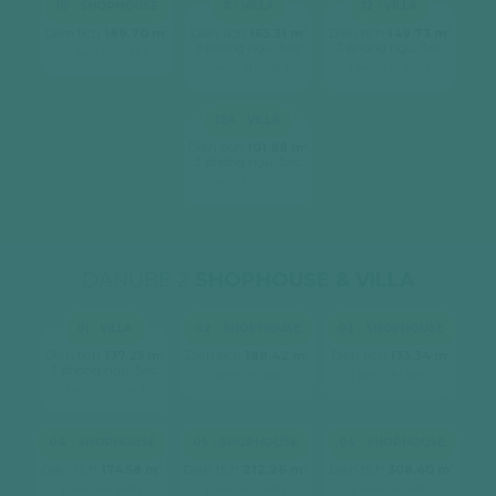
10 - SHOPHOUSE
11 - VILLA
12 - VILLA
2
2
2
Diện tích
189.70 m
Diện tích
165.31 m
Diện tích
149.73 m
3 phòng ngủ, 3wc
3 phòng ngủ, 3wc
[ xem chi tiết ]
[ xem chi tiết ]
[ xem chi tiết ]
12A - VILLA
2
Diện tích
101.88 m
2 phòng ngủ, 3wc
[ xem chi tiết ]
DANUBE 2
SHOPHOUSE & VILLA
01 - VILLA
02 - SHOPHOUSE
03 - SHOPHOUSE
2
2
2
Diện tích
137.25 m
Diện tích
188.42 m
Diện tích
133.34 m
2 phòng ngủ, 3wc
[ xem chi tiết ]
[ xem chi tiết ]
[ xem chi tiết ]
04 - SHOPHOUSE
05 - SHOPHOUSE
06 - SHOPHOUSE
2
2
2
Diện tích
174.58 m
Diện tích
212.26 m
Diện tích
308.40 m
[ xem chi tiết ]
[ xem chi tiết ]
[ xem chi tiết ]