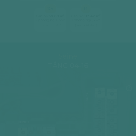
12A
14
2
2
Căn hộ
59.00 m
Căn hộ
113.42 m
2 phòng ngủ, 2wc
3 phòng ngủ, 2wc
[ xem chi tiết ]
[ xem chi tiết ]
Seine
TẦNG 04-16
SEINE 1
06
07
05
08
04
09
10
SEINE 2
03
11
02
11
12
12A
14
12