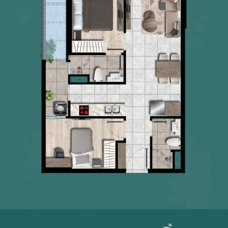
SEINE 1
Danube
Shophouse & Villa
03
04
05
06
07
08
09
10
02
03
04
-
-
-
-
-
-
-
-
-
-
-
Shophouse
Shophouse
Shophouse
Shophouse
Shophouse
Shophouse
Shophouse
Shophouse
Shophouse
Shophouse
Shophouse
02
01
12A
12
11
01
-
-
-
-
-
-
Villa
Villa
Villa
Villa
Villa
Villa
DANUBE 1