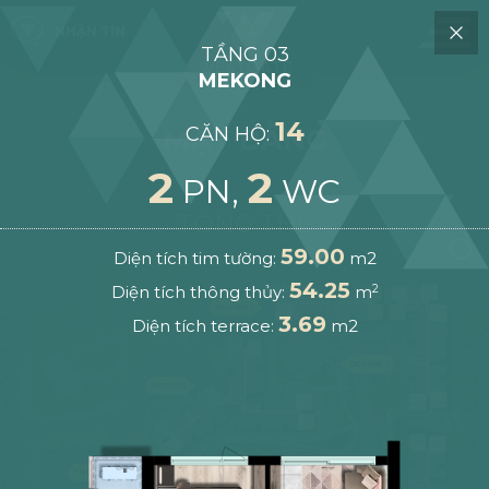
NHẬN TIN
TẦNG 03
MEKONG
14
CĂN HỘ:
MẶT BẰNG
2
2
PN,
WC
TỔNG THỂ
59.00
Diện tích tim tường:
m2
54.25
Diện tích thông thủy:
m
2
DANUBE 1
3.69
Diện tích terrace:
m2
DANUBE 2
MEKONG
THAMES 2
THAMES 1
SEINE 2