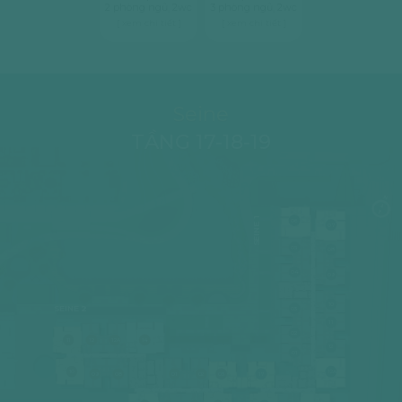
2 phòng ngủ, 2wc
3 phòng ngủ, 2wc
[ xem chi tiết ]
[ xem chi tiết ]
Seine
TẦNG 17-18-19
SEINE 1
06
07
05
08
04
09
10
SEINE 2
03
11
02
11
12
12A
14
12
01
10
12A
09
08
01
02
03
17