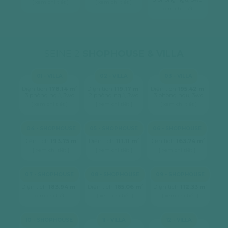
[ xem chi tiết ]
[ xem chi tiết ]
[ xem chi tiết ]
SEINE 2
SHOPHOUSE & VILLA
01 - VILLA
02 - VILLA
03 - VILLA
2
2
2
Diện tích
178.14 m
Diện tích
119.17 m
Diện tích
195.42 m
3 phòng ngủ, 3wc
2 phòng ngủ, 3wc
3 phòng ngủ, 3wc
[ xem chi tiết ]
[ xem chi tiết ]
[ xem chi tiết ]
04 - SHOPHOUSE
05 - SHOPHOUSE
06 - SHOPHOUSE
2
2
2
Diện tích
193.75 m
Diện tích
111.11 m
Diện tích
163.74 m
[ xem chi tiết ]
[ xem chi tiết ]
[ xem chi tiết ]
07 - SHOPHOUSE
08 - SHOPHOUSE
09 - SHOPHOUSE
2
2
2
Diện tích
183.94 m
Diện tích
165.06 m
Diện tích
112.33 m
[ xem chi tiết ]
[ xem chi tiết ]
[ xem chi tiết ]
10 - SHOPHOUSE
11 - VILLA
12 - VILLA