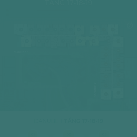
TẦNG 17-18-19
04
05
06
07
08
09
10
11
02
03
04
03
02
01
14
12A
12
01
05
17
06
DANUBE 1
16
07
15
08
09
14
DANUBE 2
10
12A
11
12
DANUBE 1
TẦNG 17-18-19
01
02
03